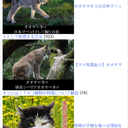
オオヤマネコを日本でペッ
トとして飼育する方法
(103)
【マメ知識あり】オオヤマ
ネコとは！？４つ種類や特徴について解説
(76)
母猫が子猫を食べる理由を