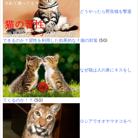
どうやったら野良猫を撃退
できるのか？習性を利用した効果的な７個の対策
(50)
なぜ猫は人の鼻にキスをし
てくるのか！？
(50)
ロシアでオオヤマネコをペ