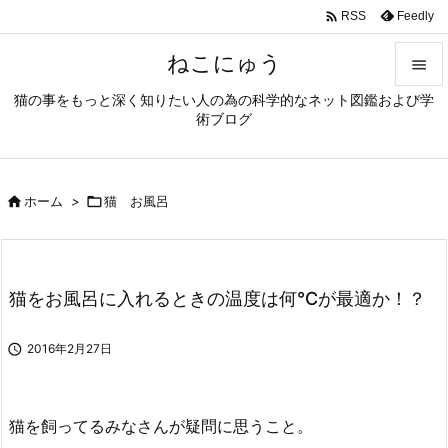

Feedly
RSS
ねこにゅう

猫の事をもっと深く知りたい人の為の科学的なネット図鑑および学

術ブログ
メニュ

前へ

ホーム
>

猫 お風呂

次へ

検索
猫をお風呂に入れるときの温度は何℃が最適か！？

2016年2月27日
猫を飼ってるみなさんが疑問に思うこと。