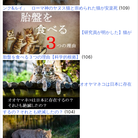
ンク&ルイ」 ローマ神のヤヌス猫と崇められた猫が安楽死
(109)
【研究員が明かした】猫が
胎盤を食べる３つの理由【科学的根拠】
(106)
オオヤマネコは日本に存在
するの？それとも絶滅したの？
(104)