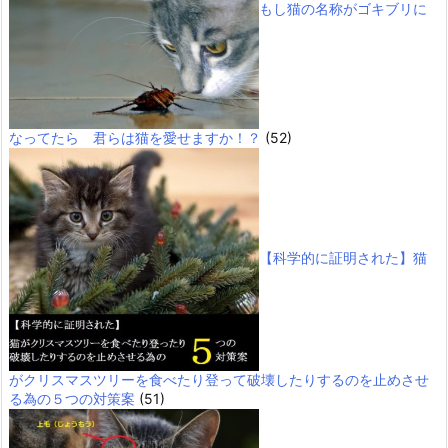
もし猫の名称がゴキブリに
なってたら 君らは猫を愛せますか！？
(52)
【科学的に証明された】猫
がクリスマスツリーを食べたり登って破壊したりするのを止めさせ
る為の５つの対策案
(51)