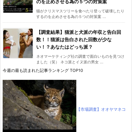
のを止めさせる為の５つの対策案
猫がクリスマスツリーを食べたり登って破壊したり
するのを止めさせる為の５つの対策案 ...
【調査結果】猫派と犬派の年収と告白回
数！！猫派は告白された回数が少な
い！？あなたはどっち派？
ネオマーケティング社の調査で面白いものを見つけ
ました（笑） ネコ派とイヌ派の男女 ...
今週の最も読まれた記事ランキング TOP10
【市場調査】オオヤマネコ