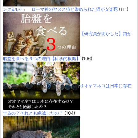
ンク&ルイ」 ローマ神のヤヌス猫と崇められた猫が安楽死
(111)
【研究員が明かした】猫が
胎盤を食べる３つの理由【科学的根拠】
(106)
オオヤマネコは日本に存在
するの？それとも絶滅したの？
(104)