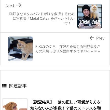

Next
猫好きなメタルバンドが猫を救済するため
に写真集『Metal Cats』を作ったらしい
ぞ！！

Prev
PIXUSのＣＭ 猫好きを演じる桐谷美玲さ
んの天然っぷりが面白すぎてヤバイｗｗｗ

関連記事
【調査結果】 猫の正しい可愛がり方を
知らない人が多数！？猫のストレスを和