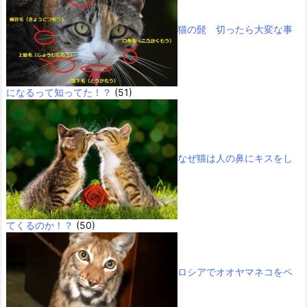
猫の髭 切ったら大変な事
になるって知ってた！？
(51)
なぜ猫は人の鼻にキスをし
てくるのか！？
(50)
ロシアでオオヤマネコをペ