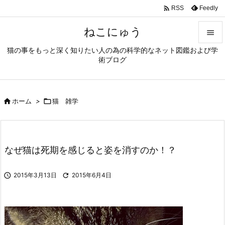

Feedly
RSS
ねこにゅう

猫の事をもっと深く知りたい人の為の科学的なネット図鑑および学

術ブログ
メニュ

前へ

ホーム
>

猫 雑学

次へ

検索
なぜ猫は死期を感じると姿を消すのか！？

2015年3月13日

2015年6月4日