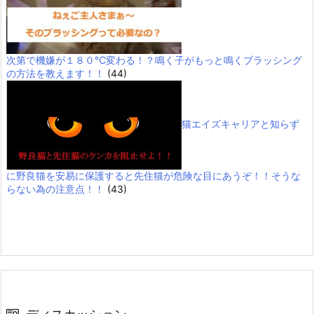
次第で機嫌が１８０℃変わる！？鳴く子がもっと鳴くブラッシング
の方法を教えます！！
(44)
猫エイズキャリアと知らず
に野良猫を安易に保護すると先住猫が危険な目にあうぞ！！そうな
らない為の注意点！！
(43)